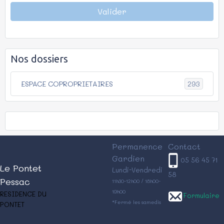
Valider
Nos dossiers
293
ESPACE COPROPRIETAIRES
Permanence
Contact
Gardien
05 56 45 71
Le Pontet
Lundi-Vendredi
58
Pessac
11h30-12h00 / 18h00-
19h00
RESIDENCE DU
Formulaire
*Fermé les samedis
PONTET