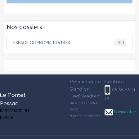
Nos dossiers
293
ESPACE COPROPRIETAIRES
Permanence
Contact
Gardien
05 56 45 71
Le Pontet
Lundi-Vendredi
58
Pessac
11h30-12h00 / 18h00-
19h00
RESIDENCE DU
Formulaire
*Fermé les samedis
PONTET